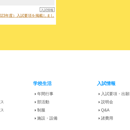
入試情報
023年度）入試要項を掲載しまし
学校生活
入試情報
年間行事
入試要項・出願
ース
部活動
説明会
ース
制服
Q&A
施設・設備
諸費用