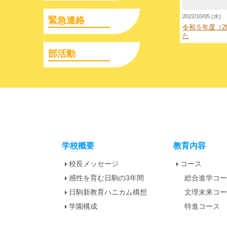
2022/10/05 (水)
緊急連絡
令和５年度（2
た
部活動
学校概要
教育内容
校長メッセージ
コース
感性を育む日駒の3年間
総合進学コ
日駒新教育ハニカム構想
文理未来コ
学園構成
特進コース