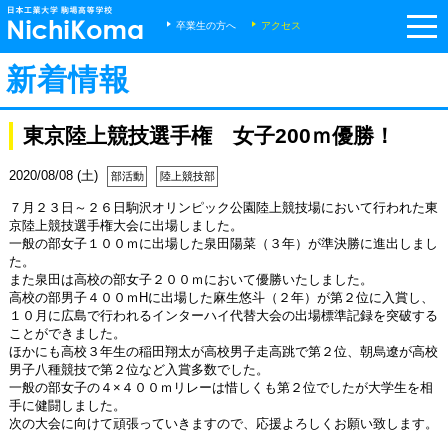
m
卒業生の方へ
アクセス
新着情報
東京陸上競技選手権 女子200ｍ優勝！
2020/08/08 (土)
部活動
陸上競技部
７月２３日～２６日駒沢オリンピック公園陸上競技場において行われた東
京陸上競技選手権大会に出場しました。
一般の部女子１００ｍに出場した泉田陽菜（３年）が準決勝に進出しまし
た。
また泉田は高校の部女子２００ｍにおいて優勝いたしました。
高校の部男子４００ｍHに出場した麻生悠斗（２年）が第２位に入賞し、
１０月に広島で行われるインターハイ代替大会の出場標準記録を突破する
ことができました。
ほかにも高校３年生の稲田翔太が高校男子走高跳で第２位、朝烏遼が高校
男子八種競技で第２位など入賞多数でした。
一般の部女子の４×４００ｍリレーは惜しくも第２位でしたが大学生を相
手に健闘しました。
次の大会に向けて頑張っていきますので、応援よろしくお願い致します。