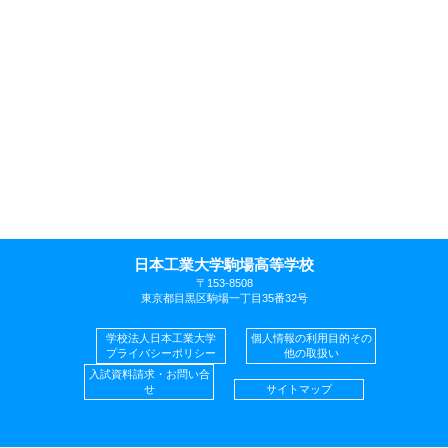
日本工業大学駒場高等学校
〒153-8508
東京都目黒区駒場一丁目35番32号
学校法人日本工業大学
個人情報の利用目的その
プライバシーポリシー
他の取扱い
入試資料請求・お問い合
せ
サイトマップ