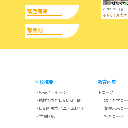
2026/07/10 (金)
緊急連絡
令和8年度大学
部活動
学校概要
教育内容
校長メッセージ
コース
感性を育む日駒の3年間
総合進学コ
日駒新教育ハニカム構想
文理未来コ
学園構成
特進コース