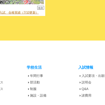
進路
入試 合格実績（7/10更新）
学校生活
入試情報
年間行事
入試要項・出願
ース
部活動
説明会
ース
制服
Q&A
施設・設備
諸費用