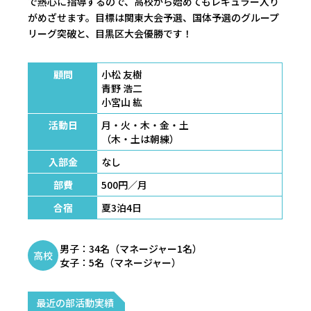
で熱心に指導するので、高校から始めてもレギュラー入り
がめざせます。目標は関東大会予選、国体予選のグループ
リーグ突破と、目黒区大会優勝です！
顧問
小松 友樹
青野 浩二
小宮山 紘
活動日
月・火・木・金・土
（木・土は朝練）
入部金
なし
部費
500円／月
合宿
夏3泊4日
男子：34名（マネージャー1名）
高校
女子：5名（マネージャー）
最近の部活動実績