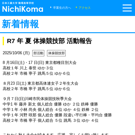
m
卒業生の方へ
アクセス
新着情報
R7 年 夏 体操競技部 活動報告
2025/10/06 (月)
部活動
体操競技部
8 月16日(土)・17 日(日) 東京都種目別大会
高校１年 川上 泰世 ゆか３位
高校２年 市橋 寧子 跳馬５位 ゆか６位
８月23 日(土) 東京都高体連女子２年生大会
高校２年 市橋 寧子 跳馬５位 ゆか６位
９月７日(日)川崎市民体操競技秋季大会
中学1 年 藤井 新太 個人総合 優勝 ゆか ２位 鉄棒 優勝
中学１年 小林 尚央 個人総合 ４位 ゆか ４位 鉄棒 ２位
中学１年 河野 咲那 個人総合 優勝 段違い平行棒・平均台 優勝
高校２年 市橋 寧子 個人総合 ５位 跳馬 ３位 ゆか ４位
これから秋も大会が続きます。応援、宜しくお願い致します