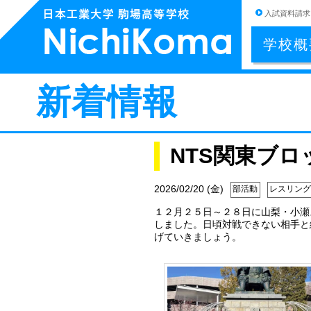
入試資料請求
学校概
新着情報
NTS関東ブ
2026/02/20 (金)
部活動
レスリング
１２月２５日～２８日に山梨・小瀬
しました。日頃対戦できない相手と
げていきましょう。