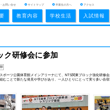
・お問い合せ
サイトマップ
卒業生の方へ
アクセス
要
教育内容
学校生活
入試情報
ロック研修会に参加
部
スポーツ公園体育館メインアリーナにて、NTS関東ブロック強化研修
組むことで新たな発見や学びがあり、一人ひとりにとって実り多い合宿