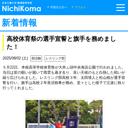
m
卒業生の方へ
アクセス
新着情報
高校体育祭の選手宣誓と旗手を務めまし
た！
2025/08/02 (土)
部活動
レスリング部
５月22日、本校高等学校体育祭が大井ふ頭中央海浜公園で行われました。
当日は皆の願いが届いて雨雲も過ぎ去り、良い天候のもと白熱した戦いが
繰り広げられました。レスリング部高校３年、太田瑛人と松山桜が選手宣
誓を行い、旗手は高校２年長沼裕希が務め、堂々とした様子で立派に執り
行ってくれました。