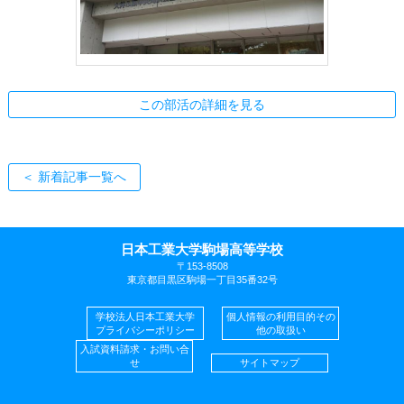
この部活の詳細を見る
＜ 新着記事一覧へ
日本工業大学駒場高等学校
〒153-8508
東京都目黒区駒場一丁目35番32号
学校法人日本工業大学
個人情報の利用目的その
プライバシーポリシー
他の取扱い
入試資料請求・お問い合
せ
サイトマップ